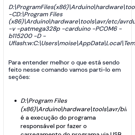
D:\ProgramFiles(x86)\Arduino\hardware\too
-CD:\Program Files
(x86)\Arduino\hardware\tools\avr/etc/avrd
-v -patmega328p -carduino -PCOM6 -
b115200 -D -
Uflash:w:C:\Users\moise\AppData\Local\Temp
Para entender melhor o que está sendo
feito nesse comando vamos parti-lo em
seções:
D:\Program Files
(x86)\Arduino\hardware\tools\avr/bin/
é a execução do programa
responsável por fazer o
carregamento do programa via USB