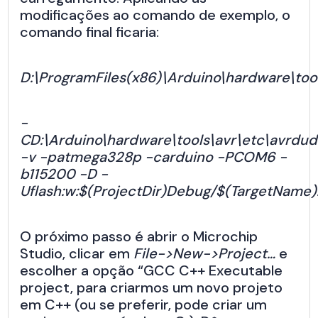
modificações ao comando de exemplo, o
comando final ficaria:
D:\ProgramFiles(x86)\Arduino\hardware\too
-
CD:\Arduino\hardware\tools\avr\etc\avrdud
-v -patmega328p -carduino -PCOM6 -
b115200 -D -
Uflash:w:$(ProjectDir)Debug/$(TargetName).
O próximo passo é abrir o Microchip
Studio, clicar em
File->New->Project…
e
escolher a opção “GCC C++ Executable
project, para criarmos um novo projeto
em C++ (ou se preferir, pode criar um